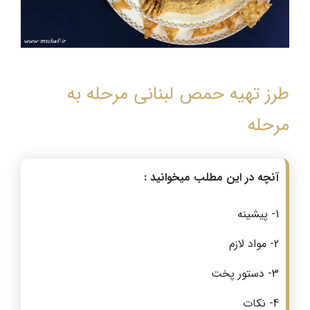
طرز تهیه حمص لبنانی مرحله به
مرحله
آنچه در این مطلب میخوانید :
1- پیشینه
2- مواد لازم
3- دستور پخت
4- نکات