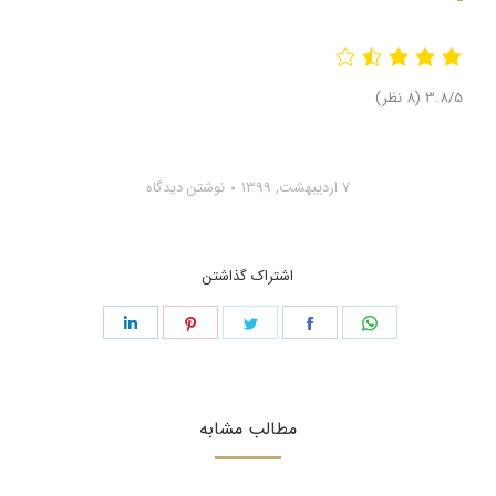
3.8/5
(8 نظر)
7 اردیبهشت, 1399
نوشتن دیدگاه
اشتراک گذاشتن
اشتراک
اشتراک
اشتراک
اشتراک
اشتراک
در
در
در
در
در
واتساپ
فیسبوک
توئیتر
پینترست
لینکدین
مطالب مشابه