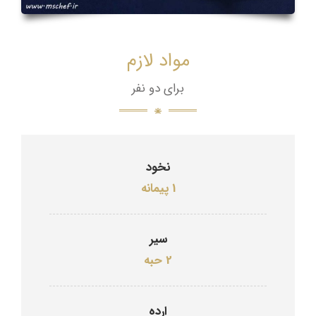
مواد لازم
برای دو نفر
نخود
1 پیمانه
سیر
2 حبه
ارده